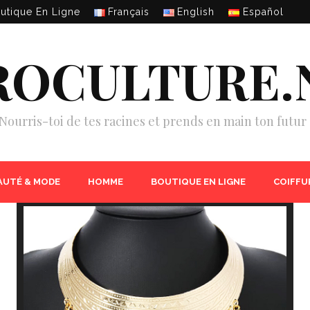
utique En Ligne
Français
English
Español
ROCULTURE.
Nourris-toi de tes racines et prends en main ton futur 
AUTÉ & MODE
HOMME
BOUTIQUE EN LIGNE
COIFFU