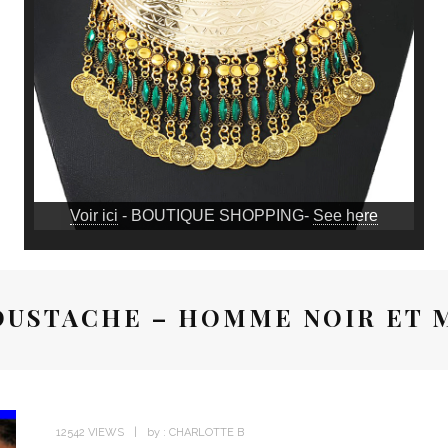
Voir ici
- BOUTIQUE SHOPPING-
See here
OUSTACHE – HOMME NOIR ET M
12542 VIEWS
by :
CHARLOTTE B