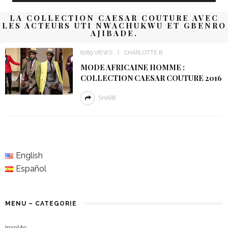
LA COLLECTION CAESAR COUTURE AVEC
LES ACTEURS UTI NWACHUKWU ET GBENRO
AJIBADE.
6289 VIEWS
CHARLOTTE B
MODE AFRICAINE HOMME :
COLLECTION CAESAR COUTURE 2016
SHARE
English
Español
MENU – CATEGORIE
Insolite