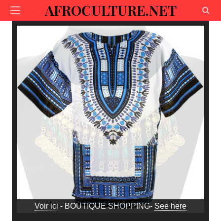
AFROCULTURE.NET
Voir ici
- BOUTIQUE SHOPPING-
See here