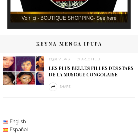
Voir ici
- BOUTIQUE SHOPPING-
See here
KEYNA MENGA IPUPA
22382 VIEWS
CHARLOTTE B
LES PLUS BELLES FILLES DES STARS
DE LA MUSIQUE CONGOLAISE
SHARE
English
Español