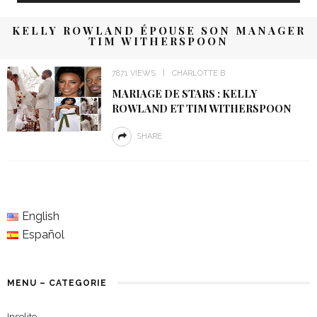
KELLY ROWLAND ÉPOUSE SON MANAGER
TIM WITHERSPOON
7871 VIEWS
CHARLOTTE B
MARIAGE DE STARS : KELLY
ROWLAND ET TIM WITHERSPOON
SHARE
English
Español
MENU – CATEGORIE
Insolite