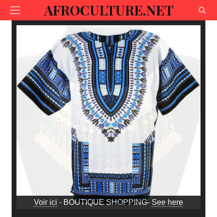
AFROCULTURE.NET
Voir ici
- BOUTIQUE SHOPPING-
See here