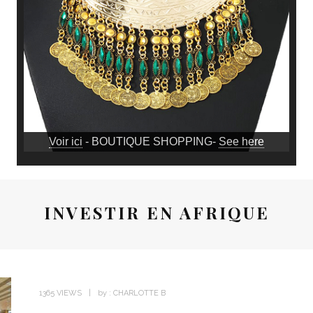
Voir ici
- BOUTIQUE SHOPPING-
See here
INVESTIR EN AFRIQUE
1365 VIEWS
by :
CHARLOTTE B