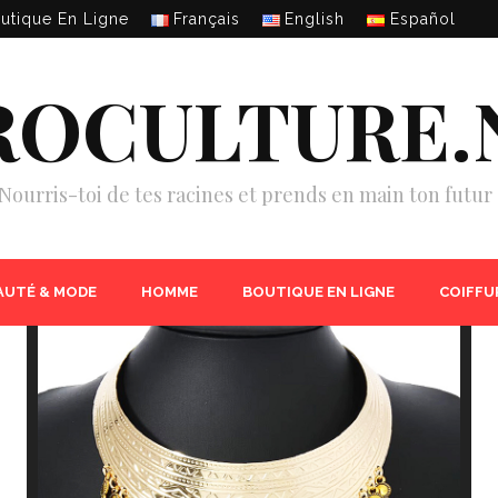
utique En Ligne
Français
English
Español
ROCULTURE.
Nourris-toi de tes racines et prends en main ton futur 
AUTÉ & MODE
HOMME
BOUTIQUE EN LIGNE
COIFFU