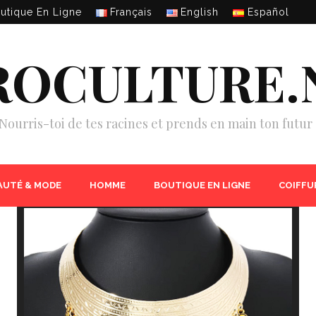
utique En Ligne
Français
English
Español
ROCULTURE.
Nourris-toi de tes racines et prends en main ton futur 
AUTÉ & MODE
HOMME
BOUTIQUE EN LIGNE
COIFFU