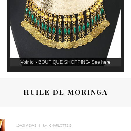
Voir ici
- BOUTIQUE SHOPPING-
See here
HUILE DE MORINGA
16506 VIEWS
by :
CHARLOTTE B