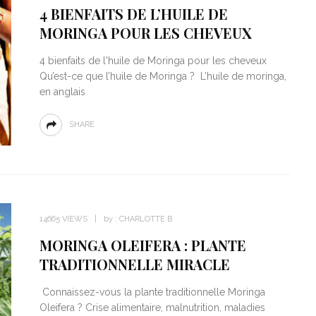
4 BIENFAITS DE L’HUILE DE
MORINGA POUR LES CHEVEUX
4 bienfaits de l'huile de Moringa pour les cheveux
Qu’est-ce que l’huile de Moringa ? L’huile de moringa,
en anglais
SHARE
14665 VIEWS
by :
CHARLOTTE B
MORINGA OLEIFERA : PLANTE
TRADITIONNELLE MIRACLE
Connaissez-vous la plante traditionnelle Moringa
Oleifera ? Crise alimentaire, malnutrition, maladies