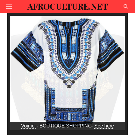
AFROCULTURE.NET
Voir ici
- BOUTIQUE SHOPPING-
See here