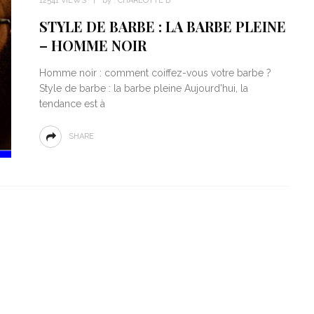
12541 VIEWS
by :
CHARLOTTE B
STYLE DE BARBE : LA BARBE PLEINE
– HOMME NOIR
Homme noir : comment coiffez-vous votre barbe ?
Style de barbe : la barbe pleine Aujourd'hui, la
tendance est à
SHARE