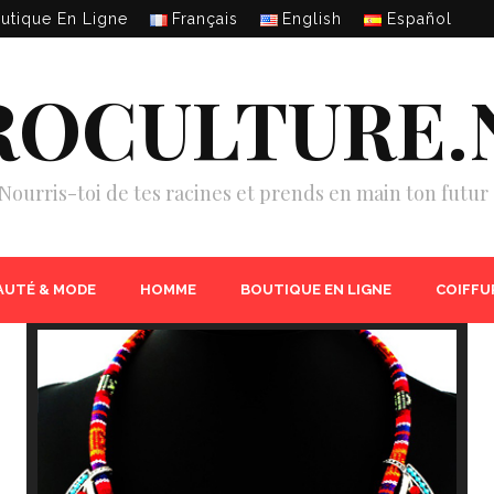
utique En Ligne
Français
English
Español
ROCULTURE.
Nourris-toi de tes racines et prends en main ton futur 
AUTÉ & MODE
HOMME
BOUTIQUE EN LIGNE
COIFFU