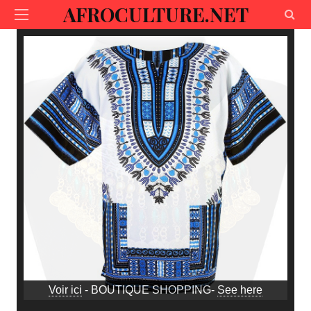
AFROCULTURE.NET
Voir ici
- BOUTIQUE SHOPPING-
See here