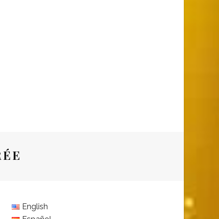
RÉE
English