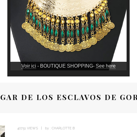
Voir ici
- BOUTIQUE SHOPPING-
See here
GAR DE LOS ESCLAVOS DE GO
40751 VIEWS
by :
CHARLOTTE B