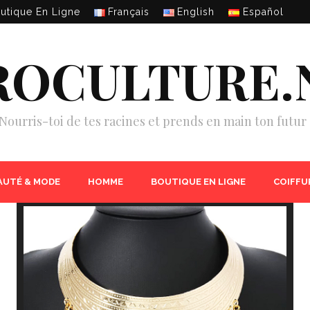
utique En Ligne
Français
English
Español
ROCULTURE.
Nourris-toi de tes racines et prends en main ton futur 
AUTÉ & MODE
HOMME
BOUTIQUE EN LIGNE
COIFFU