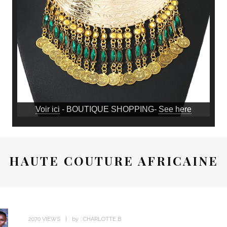
Voir ici
- BOUTIQUE SHOPPING-
See here
HAUTE COUTURE AFRICAINE
2070 VIEWS
by :
CHARLOTTE B