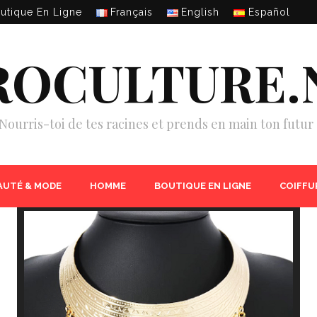
utique En Ligne
Français
English
Español
ROCULTURE.
Nourris-toi de tes racines et prends en main ton futur 
AUTÉ & MODE
HOMME
BOUTIQUE EN LIGNE
COIFFU