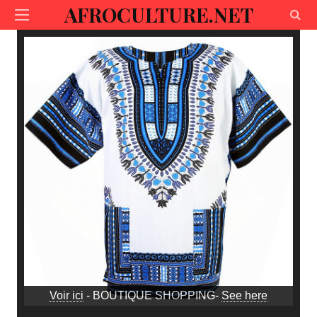
AFROCULTURE.NET
Voir ici
- BOUTIQUE SHOPPING-
See here