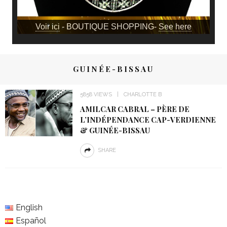
Voir ici
- BOUTIQUE SHOPPING-
See here
GUINÉE-BISSAU
5858 VIEWS
CHARLOTTE B
AMILCAR CABRAL – PÈRE DE
L’INDÉPENDANCE CAP-VERDIENNE
& GUINÉE-BISSAU
SHARE
English
Español