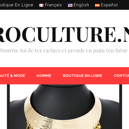
utique En Ligne
Français
English
Español
ROCULTURE.
Nourris-toi de tes racines et prends en main ton futur 
AUTÉ & MODE
HOMME
BOUTIQUE EN LIGNE
COIFFU