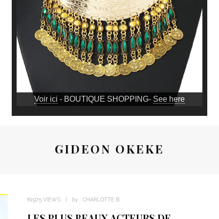
Voir ici
- BOUTIQUE SHOPPING-
See here
GIDEON OKEKE
81975 VIEWS
by :
CHARLOTTE B
LES PLUS BEAUX ACTEURS DE