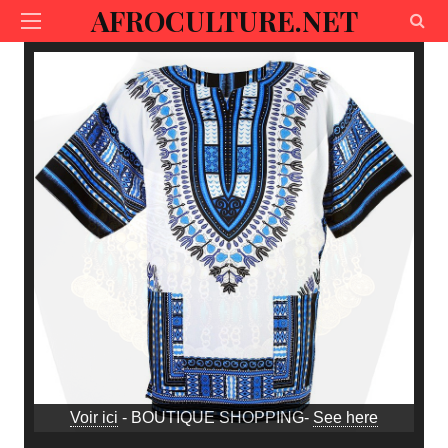
AFROCULTURE.NET
Voir ici
- BOUTIQUE SHOPPING-
See here