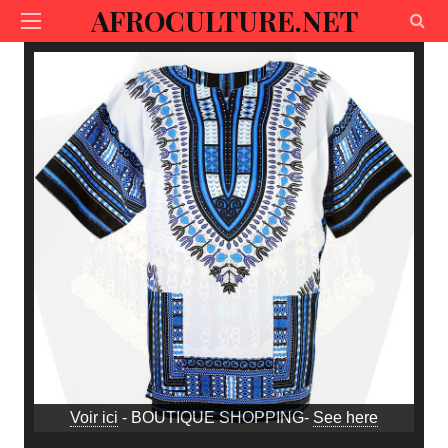
AFROCULTURE.NET
Voir ici
- BOUTIQUE SHOPPING-
See here