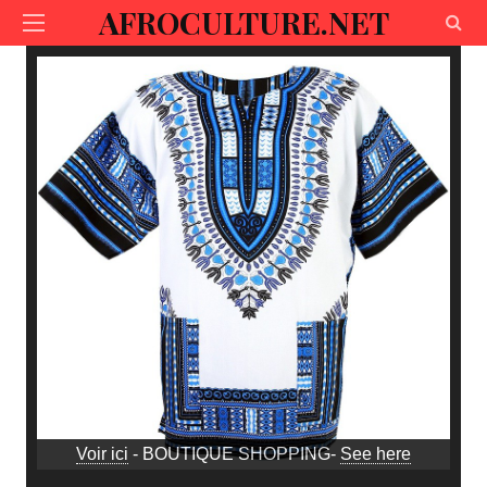
AFROCULTURE.NET
Voir ici
- BOUTIQUE SHOPPING-
See here