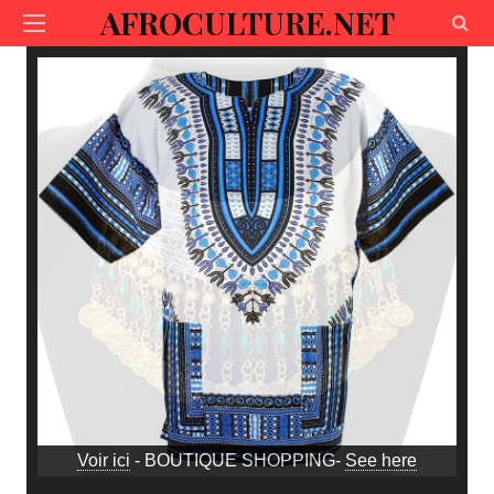
AFROCULTURE.NET
Voir ici
- BOUTIQUE SHOPPING-
See here