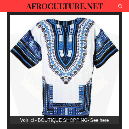
AFROCULTURE.NET
Voir ici
- BOUTIQUE SHOPPING-
See here