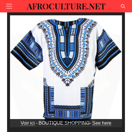
AFROCULTURE.NET
Voir ici
- BOUTIQUE SHOPPING-
See here