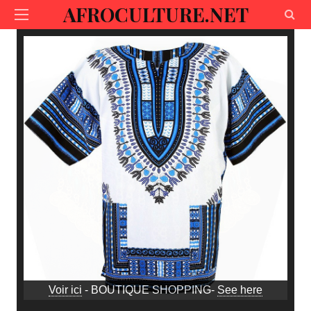
AFROCULTURE.NET
Voir ici
- BOUTIQUE SHOPPING-
See here