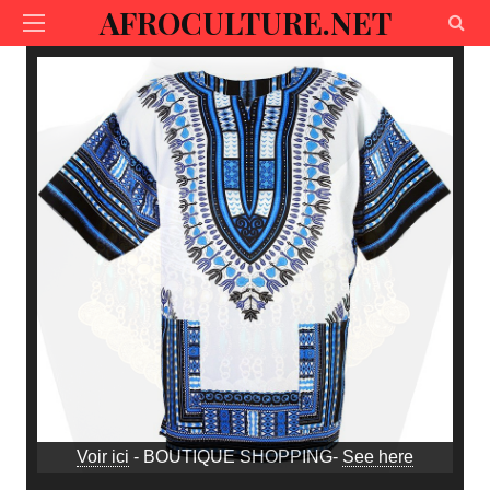
AFROCULTURE.NET
Voir ici
- BOUTIQUE SHOPPING-
See here