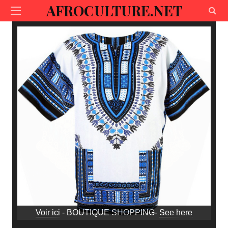
AFROCULTURE.NET
Voir ici
- BOUTIQUE SHOPPING-
See here