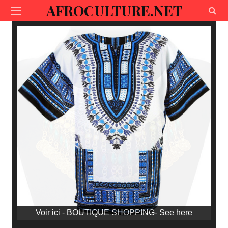
AFROCULTURE.NET
Voir ici
- BOUTIQUE SHOPPING-
See here