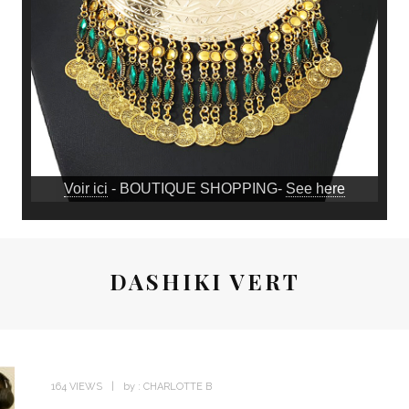
Voir ici
- BOUTIQUE SHOPPING-
See here
DASHIKI VERT
164 VIEWS
by :
CHARLOTTE B