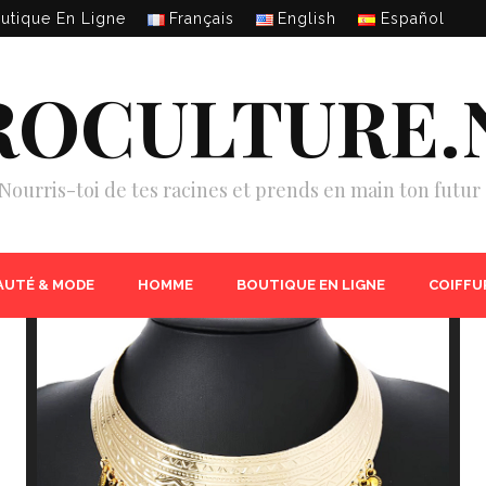
utique En Ligne
Français
English
Español
ROCULTURE.
Nourris-toi de tes racines et prends en main ton futur 
AUTÉ & MODE
HOMME
BOUTIQUE EN LIGNE
COIFFU