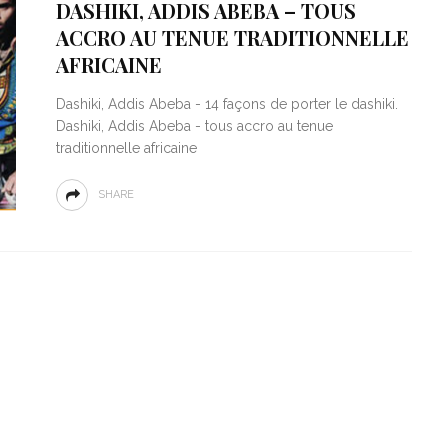
DASHIKI, ADDIS ABEBA – TOUS
ACCRO AU TENUE TRADITIONNELLE
AFRICAINE
Dashiki, Addis Abeba - 14 façons de porter le dashiki.
Dashiki, Addis Abeba - tous accro au tenue
traditionnelle africaine
SHARE