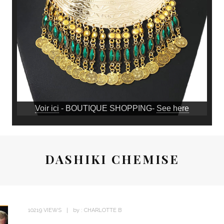
Voir ici
- BOUTIQUE SHOPPING-
See here
DASHIKI CHEMISE
10219 VIEWS
by :
CHARLOTTE B