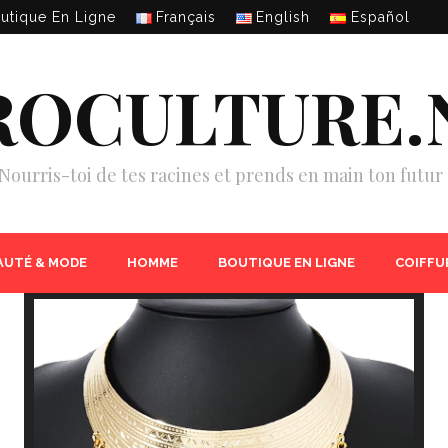
utique En Ligne
Français
English
Español
ROCULTURE.
Nourris-toi de tes racines et prends en main ton futur 
AUTÉ & MODE
HOMME
BOUTIQUE EN LIGNE
COIFFU