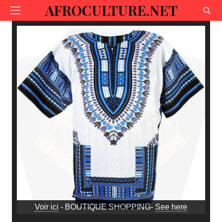
AFROCULTURE.NET
Voir ici
- BOUTIQUE SHOPPING-
See here