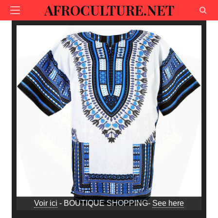
AFROCULTURE.NET
Voir ici
- BOUTIQUE SHOPPING-
See here