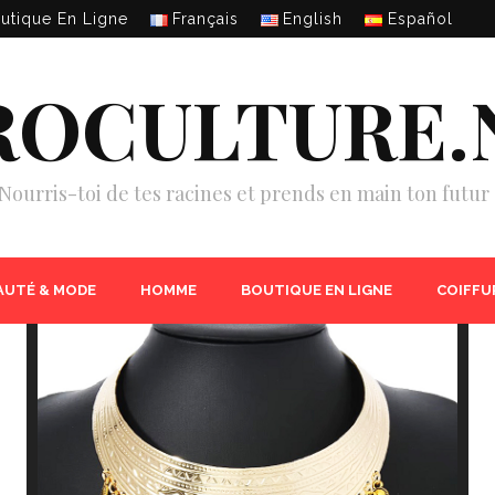
utique En Ligne
Français
English
Español
ROCULTURE.
Nourris-toi de tes racines et prends en main ton futur 
AUTÉ & MODE
HOMME
BOUTIQUE EN LIGNE
COIFFU