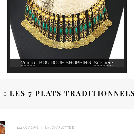
Voir ici
- BOUTIQUE SHOPPING-
See here
 : LES 7 PLATS TRADITIONNEL
124.5K VIEWS
by :
CHARLOTTE B