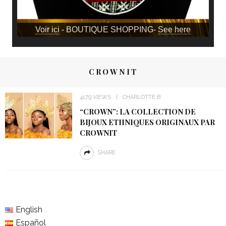
Voir ici
- BOUTIQUE SHOPPING-
See here
CROWNIT
4179 VIEWS
CHARLOTTE B
“CROWN”: LA COLLECTION DE
BIJOUX ETHNIQUES ORIGINAUX PAR
CROWNIT
SHARE
English
Español