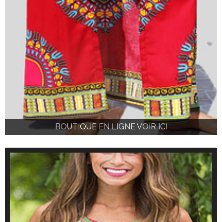
BOUTIQUE EN LIGNE VOIR ICI