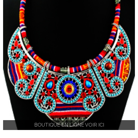
BOUTIQUE EN LIGNE VOIR ICI
BOUTIQUE EN LIGNE VOIR ICI