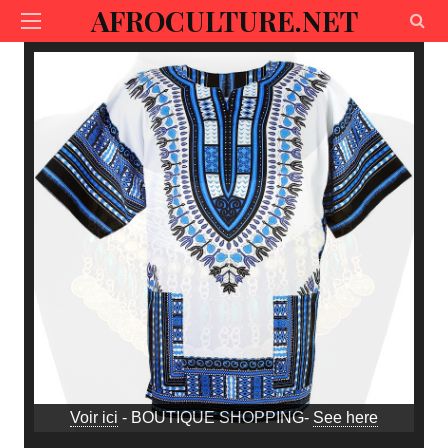
AFROCULTURE.NET
Voir ici
- BOUTIQUE SHOPPING-
See here