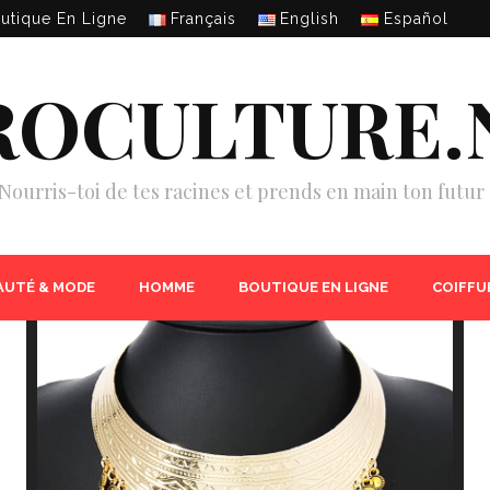
utique En Ligne
Français
English
Español
ROCULTURE.
Nourris-toi de tes racines et prends en main ton futur 
AUTÉ & MODE
HOMME
BOUTIQUE EN LIGNE
COIFFU