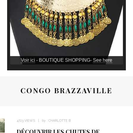
Voir ici
- BOUTIQUE SHOPPING-
See here
CONGO BRAZZAVILLE
4723 VIEWS
by :
CHARLOTTE B
DÉCOUVRIR LES CHUTES DE