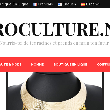
utique En Ligne
Français
English
Español
ROCULTURE.
Nourris-toi de tes racines et prends en main ton futur 
AUTÉ & MODE
HOMME
BOUTIQUE EN LIGNE
COIFFU