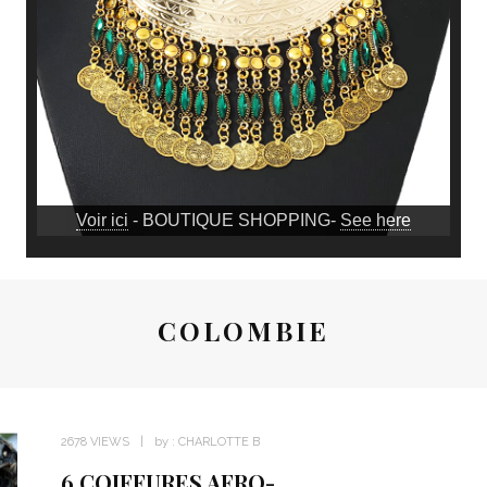
Voir ici
- BOUTIQUE SHOPPING-
See here
COLOMBIE
2678 VIEWS
by :
CHARLOTTE B
6 COIFFURES AFRO-