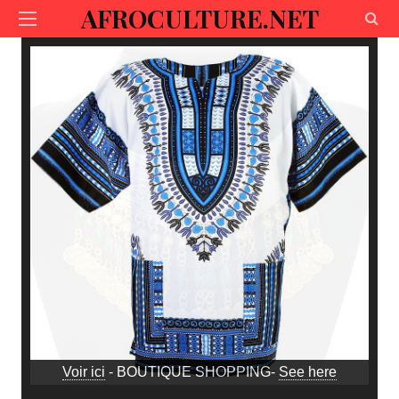
AFROCULTURE.NET
Voir ici
- BOUTIQUE SHOPPING-
See here