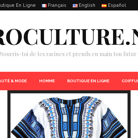
utique En Ligne
Français
English
Español
ROCULTURE.
Nourris-toi de tes racines et prends en main ton futur 
AUTÉ & MODE
HOMME
BOUTIQUE EN LIGNE
COIFFU