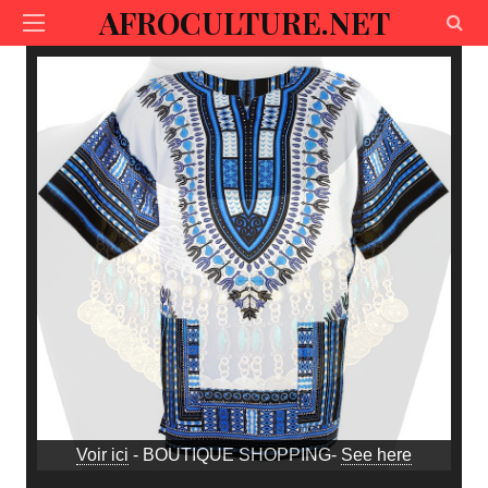
AFROCULTURE.NET
Voir ici
- BOUTIQUE SHOPPING-
See here