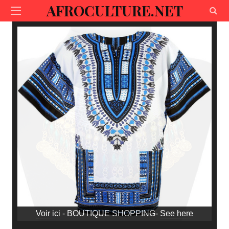
AFROCULTURE.NET
Voir ici
- BOUTIQUE SHOPPING-
See here