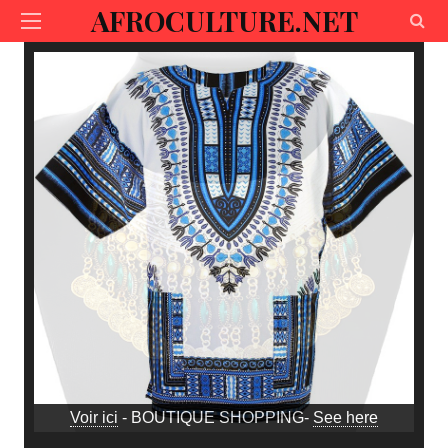
AFROCULTURE.NET
Voir ici
- BOUTIQUE SHOPPING-
See here