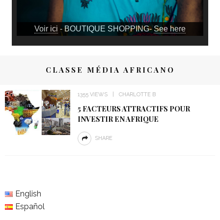
Voir ici
- BOUTIQUE SHOPPING-
See here
CLASSE MÉDIA AFRICANO
1355 VIEWS
CHARLOTTE B
5 FACTEURS ATTRACTIFS POUR
INVESTIR EN AFRIQUE
SHARE
English
Español