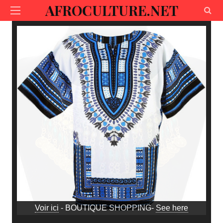
AFROCULTURE.NET
Voir ici
- BOUTIQUE SHOPPING-
See here