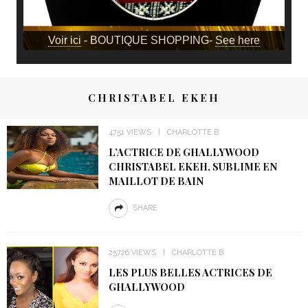
Voir ici
- BOUTIQUE SHOPPING-
See here
CHRISTABEL EKEH
4751 VIEWS
CHARLOTTE B
L’ACTRICE DE GHALLYWOOD
CHRISTABEL EKEH, SUBLIME EN
MAILLOT DE BAIN
SHARE
25726 VIEWS
CHARLOTTE B
LES PLUS BELLES ACTRICES DE
GHALLYWOOD