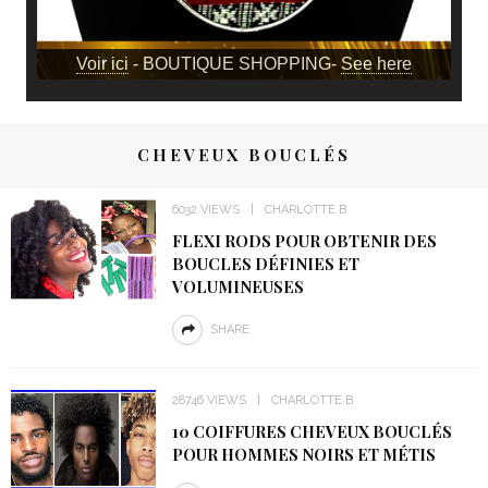
Voir ici
- BOUTIQUE SHOPPING-
See here
CHEVEUX BOUCLÉS
6032 VIEWS
CHARLOTTE B
FLEXI RODS POUR OBTENIR DES
BOUCLES DÉFINIES ET
VOLUMINEUSES
SHARE
28746 VIEWS
CHARLOTTE B
10 COIFFURES CHEVEUX BOUCLÉS
POUR HOMMES NOIRS ET MÉTIS