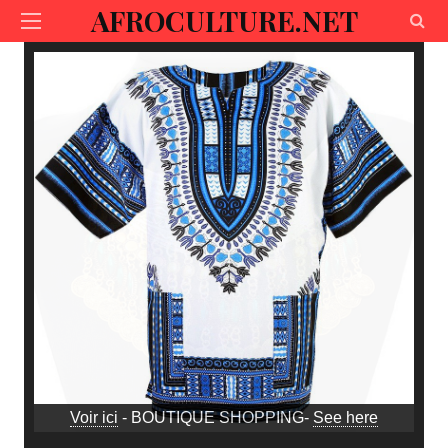
AFROCULTURE.NET
Voir ici
- BOUTIQUE SHOPPING-
See here