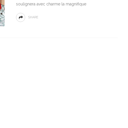
HEADWRAPPING DU NIGERIA
Afroculture.net, vous présente le « GELE », un véritable
accessoire tendance à avoir dans sa garde-robe, qui
soulignera avec charme la magnifique
SHARE