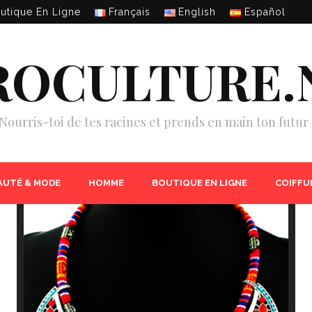
utique En Ligne
Français
English
Español
ROCULTURE.
Nourris-toi de tes racines et prends en main ton futur 
AUTÉ & MODE
HOMME
BOUTIQUE EN LIGNE
COIFFU