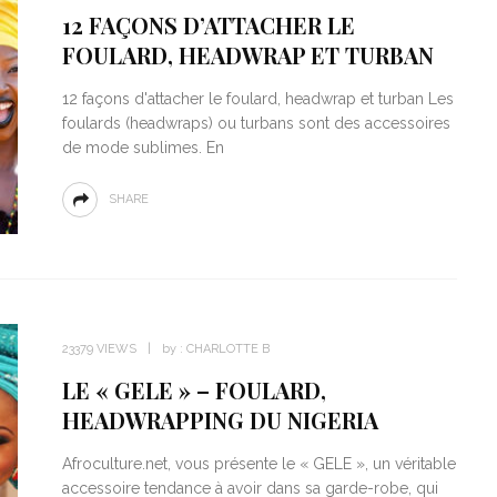
19787 VIEWS
by :
CHARLOTTE B
12 FAÇONS D’ATTACHER LE
FOULARD, HEADWRAP ET TURBAN
12 façons d'attacher le foulard, headwrap et turban Les
foulards (headwraps) ou turbans sont des accessoires
de mode sublimes. En
SHARE
23379 VIEWS
by :
CHARLOTTE B
LE « GELE » – FOULARD,