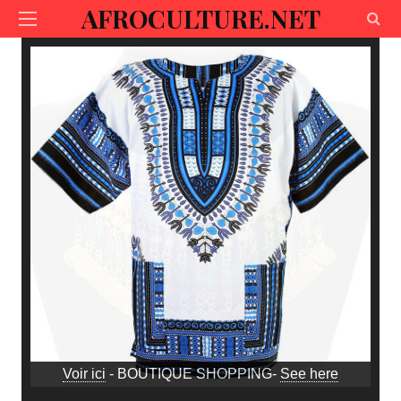
AFROCULTURE.NET
Voir ici
- BOUTIQUE SHOPPING-
See here