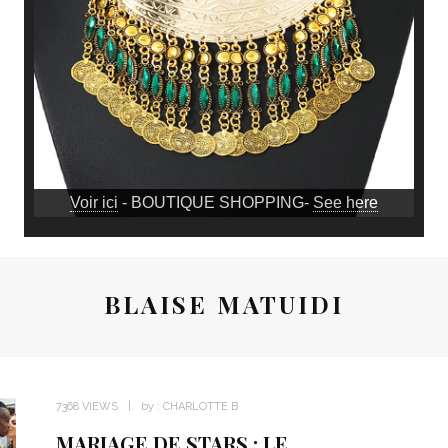
Voir ici
- BOUTIQUE SHOPPING-
See here
BLAISE MATUIDI
7368 VIEWS
by :
CHARLOTTE B
MARIAGE DE STARS : LE