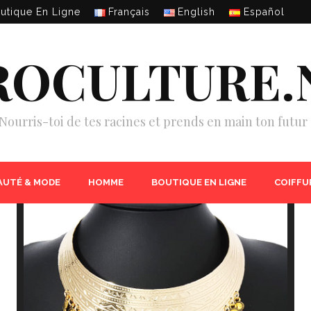
utique En Ligne
Français
English
Español
ROCULTURE.
Nourris-toi de tes racines et prends en main ton futur 
AUTÉ & MODE
HOMME
BOUTIQUE EN LIGNE
COIFFU