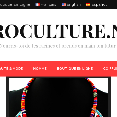
utique En Ligne
Français
English
Español
ROCULTURE.
Nourris-toi de tes racines et prends en main ton futur 
AUTÉ & MODE
HOMME
BOUTIQUE EN LIGNE
COIFFU