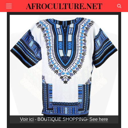
AFROCULTURE.NET
Voir ici
- BOUTIQUE SHOPPING-
See here