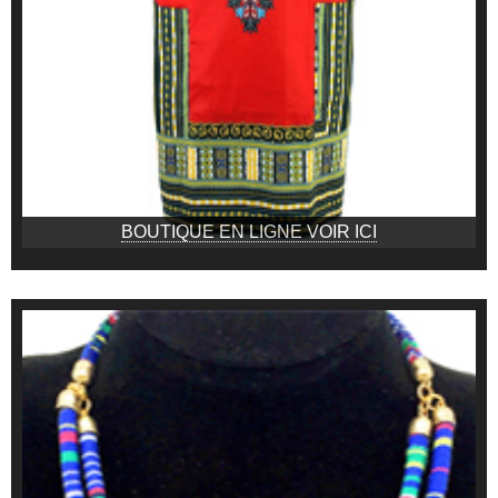
BOUTIQUE EN LIGNE VOIR ICI