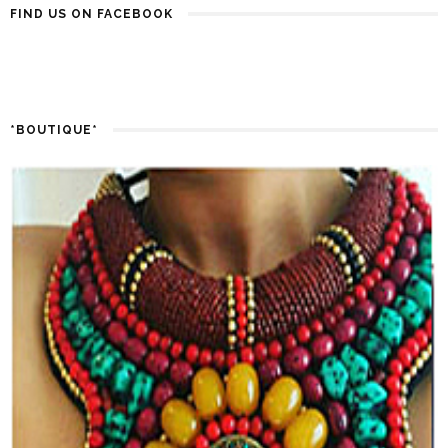
FIND US ON FACEBOOK
*BOUTIQUE*