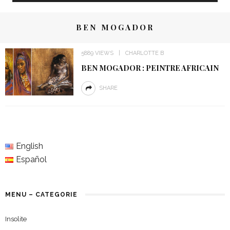
BEN MOGADOR
5889 VIEWS
CHARLOTTE B
BEN MOGADOR : PEINTRE AFRICAIN
SHARE
English
Español
MENU – CATEGORIE
Insolite