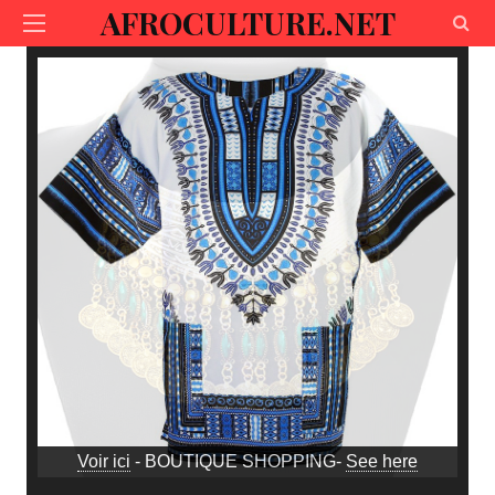
AFROCULTURE.NET
Voir ici
- BOUTIQUE SHOPPING-
See here